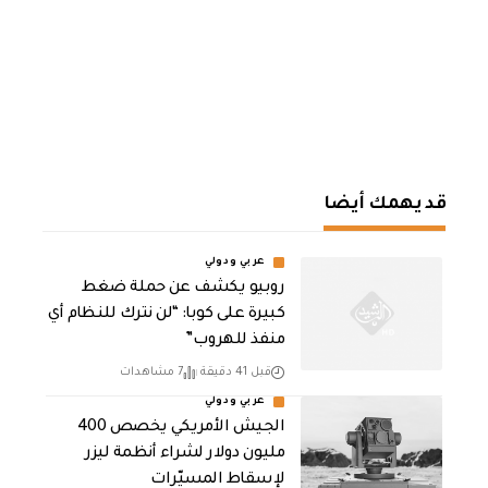
قد يهمك أيضا
عربي ودولي
روبيو يكشف عن حملة ضغط
كبيرة على كوبا: “لن نترك للنظام أي
منفذ للهروب”
قبل 41 دقيقة
7 مشاهدات
عربي ودولي
الجيش الأمريكي يخصص 400
مليون دولار لشراء أنظمة ليزر
لإسقاط المسيّرات