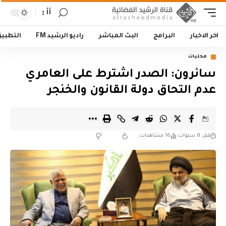
أأ
اخر الاخبار
البرامج
البث المباشر
راديو الرشيد FM
التطبي
محليات
سائرون: الصدر اشترط على العامري
عدم التحاق دولة القانون والخنجر
قبل 8 سنوات
16 مشاهدات