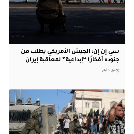
سي إن إن: الجيش الأمريكي يطلب من
جنوده أفكارًا “إبداعية” لمعاقبة إيران
قبل 6 أيام