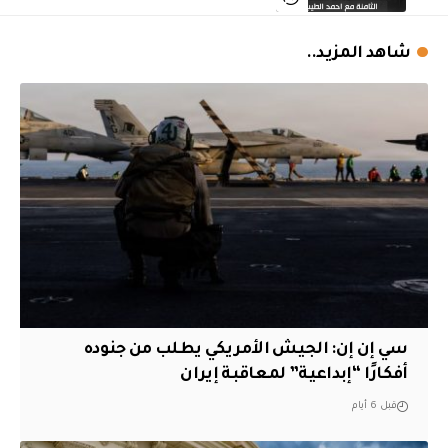
شاهد المزيد..
سي إن إن: الجيش الأمريكي يطلب من جنوده
أفكارًا “إبداعية” لمعاقبة إيران
قبل 6 أيام