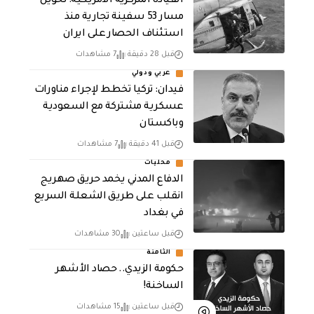
القيادة المركزية الامريكية: تحويل
مسار 53 سفينة تجارية منذ
استئناف الحصار على ايران
قبل 28 دقيقة
7 مشاهدات
عربي ودولي
فيدان: تركيا تخطط لإجراء مناورات
عسكرية مشتركة مع السعودية
وباكستان
قبل 41 دقيقة
7 مشاهدات
محليات
الدفاع المدني يخمد حريق صهريج
انقلب على طريق الشعلة السريع
في بغداد
قبل ساعتين
30 مشاهدات
الثامنة
حكومة الزيدي.. حصاد الأشهر
الساخنة!
قبل ساعتين
15 مشاهدات