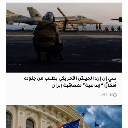
سي إن إن: الجيش الأمريكي يطلب من جنوده
أفكارًا “إبداعية” لمعاقبة إيران
قبل 6 أيام