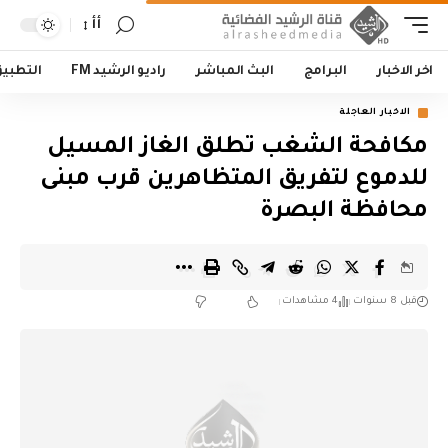
أأ
اخر الاخبار
البرامج
البث المباشر
راديو الرشيد FM
التطبي
الاخبار العاجلة
مكافحة الشغب تطلق الغاز المسيل
للدموع لتفريق المتظاهرين قرب مبنى
محافظة البصرة
قبل 8 سنوات
4 مشاهدات