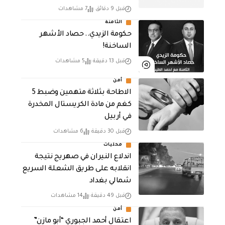
قبل 9 دقائق
7 مشاهدات
الثامنة
حكومة الزيدي.. حصاد الأشهر
الساخنة!
قبل 13 دقيقة
5 مشاهدات
أمن
الاطاحة بثلاثة متهمين وضبط 5
كغم من مادة الكريستال المخدرة ​
في أربيل
قبل 30 دقيقة
6 مشاهدات
محليات
اندلاع النيران في صهريج نتيجة
انقلابه على طريق الشعلة السريع
شمالي بغداد
قبل 49 دقيقة
14 مشاهدات
أمن
اعتقال أحمد الجبوري “أبو مازن”