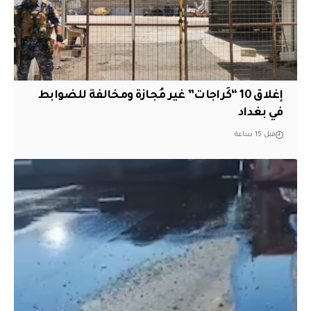
إغلاق 10 “كَراجات” غير مُجازة ومخالفة للضوابط
في بغداد
قبل 15 ساعة