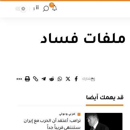
9
أأ
 ملفات فساد
شارك
قد يهمك أيضا
عربي ودولي
‏ترامب: أعتقد أن الحرب مع إيران
ستنتهي قريباً جداً