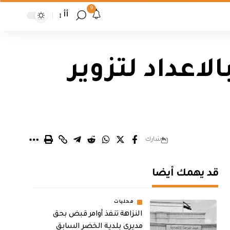
9
أأ
لاعداد لتزوير
شارك
قد يهمك أيضا
محليات
النزاهة تنفذ أوامر قبض بحق
مديري بلدية الخضر السابق