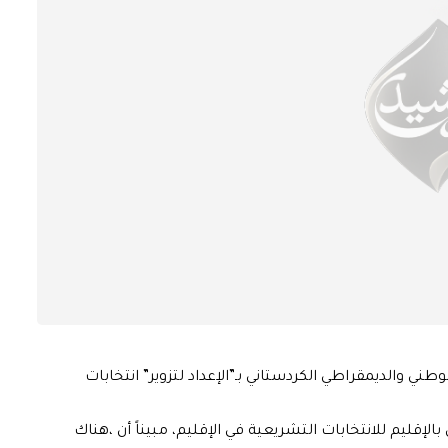
طني والديمقراطي الكردستاني بـ”الإعداد لتزوير” انتخابات
الإقليم للانتخابات التشريعية في الإقليم، مبيناً أن ،هناك