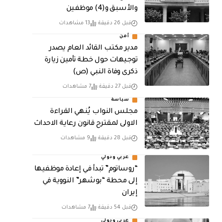
والأسبق و(4) موظفين
قبل 26 دقيقة
13 مشاهدات
أمن
مدير مكتب القائد العام يصدر
توجيهات حول خطة تأمين زيارة
ذكرى وفاة النبي (ص)
قبل 27 دقيقة
7 مشاهدات
سياسة
مجلس النواب يُنهي القراءة
الاولى لمقترح قانون رعاية الاحداث
قبل 28 دقيقة
9 مشاهدات
عربي ودولي
“روساتوم” تبدأ في إعادة موظفيها
إلى محطة “بوشهر” النووية في
إيران
قبل 54 دقيقة
7 مشاهدات
عربي ودولي