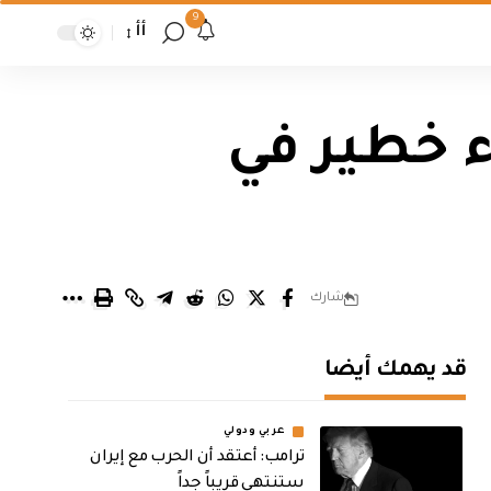
9
أأ
ء خطير في
شارك
قد يهمك أيضا
عربي ودولي
‏ترامب: أعتقد أن الحرب مع إيران
ستنتهي قريباً جداً