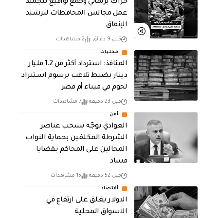
حراك برلماني وجمع تواقيع لتجميد
عمل مجالس المحافظات لترشيد
الإنفاق
قبل 9 دقائق
2 مشاهدات
محليات
المنافذ: استرداد أكثر من 1.2 مليار
دينار بضبط تلاعب برسوم استيراد
لحوم في ميناء أم قصر
قبل 23 دقيقة
7 مشاهدات
أمن
العوادي يوجّه بسحب عناصر
الشرطة المكلفين بحماية النواب
المحالين على المحاكم بقضايا
فساد
قبل 52 دقيقة
15 مشاهدات
أقتصاد
الدولار يغلق على ارتفاع في
الاسواق المحلية