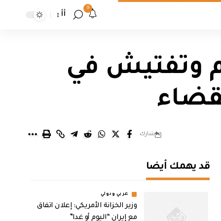
9
أأ
هم وتفتيش في
قضاء
شارك
قد يهمك أيضا
عربي ودولي
وزير الخزانة الأمريكي: إعلان اتفاق
مع إيران “اليوم أو غدا”