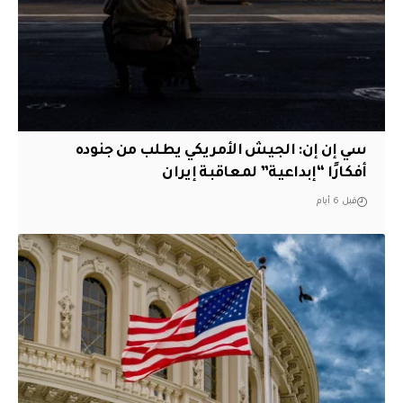
سي إن إن: الجيش الأمريكي يطلب من جنوده
أفكارًا “إبداعية” لمعاقبة إيران
قبل 6 أيام