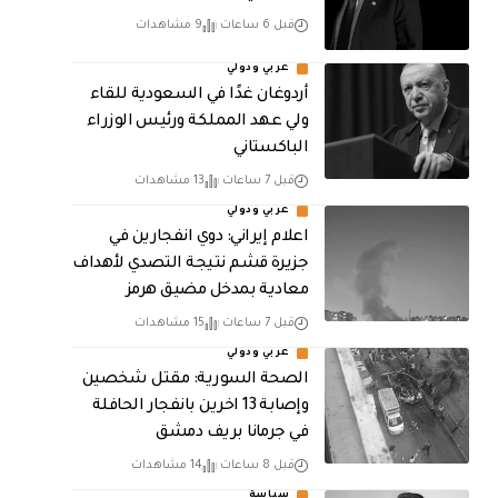
قبل 6 ساعات
9 مشاهدات
عربي ودولي
أردوغان غدًا في السعودية للقاء
ولي عهد المملكة ورئيس الوزراء
الباكستاني
قبل 7 ساعات
13 مشاهدات
عربي ودولي
اعلام إيراني: دوي انفجارين في
جزيرة قشم نتيجة التصدي لأهداف
معادية بمدخل مضيق هرمز
قبل 7 ساعات
15 مشاهدات
عربي ودولي
الصحة السورية: مقتل شخصين
وإصابة 13 اخرين بانفجار الحافلة
في جرمانا بريف دمشق
قبل 8 ساعات
14 مشاهدات
سياسة