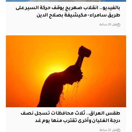
بالفيديو.. انقلاب صهريج يوقف حركة السير على
طريق سامراء- مكيشيفة بصلاح الدين
قبل 20 ساعة
طقس العراق.. ثلاث محافظات تسجل نصف
درجة الغليان وأخرى تقترب منها يوم غد
قبل 22 ساعة