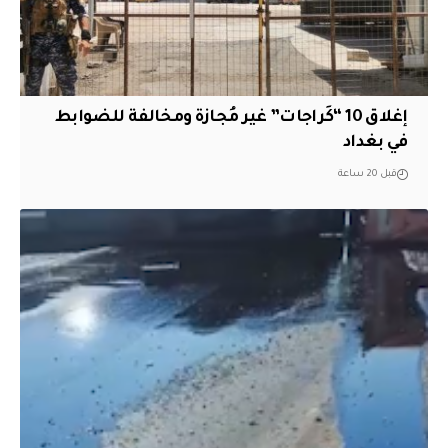
إغلاق 10 “كَراجات” غير مُجازة ومخالفة للضوابط
في بغداد
قبل 20 ساعة