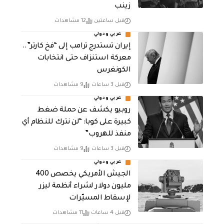
زينب
قبل ساعتين
12 مشاهدات
عربي ودولي
إيران تستدرج ترامب إلى “فخ كارتر”..
معركة استنزاف حتى انتخابات
الكونغرس
قبل 3 ساعات
9 مشاهدات
عربي ودولي
روبيو يكشف عن حملة ضغط
كبيرة على كوبا: “لن نترك للنظام أي
منفذ للهروب”
قبل 3 ساعات
9 مشاهدات
عربي ودولي
الجيش الأمريكي يخصص 400
مليون دولار لشراء أنظمة ليزر
لإسقاط المسيّرات
قبل 4 ساعات
11 مشاهدات