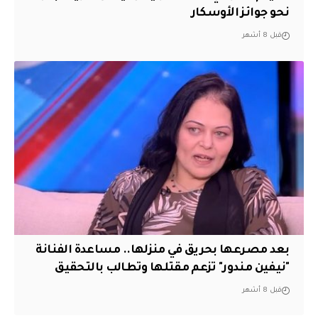
نحو جوائز الأوسكار
قبل 8 أشهر
بعد مصرعها بحريق في منزلها.. مساعدة الفنانة
"نيفين مندور" تزعم مقتلها وتطالب بالتحقيق
قبل 8 أشهر