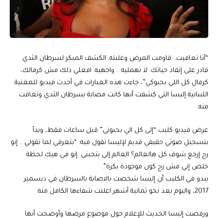
“أنا تعافيت.. قاومت المرض وغلبته. الكشف المبكر لسرطان الثدي
قادر على إنقاذ حياتك. لا تهمليه .. واجهيه. افعلي ذلك مش كرمالك،
كرمال كل اللي بحبوكي”، جاءت هذه العبارات في أحدث فيديو للمغنية
اللبنانية إليسا التي كشفت أنها كانت مصابة بسرطان الثدي وتعافت
منه.
عرض فيديو كليب “إلى كل الي بحبوني” قبل ساعات فقط، وبدأ
بتسجيل صوتي حقيقي قديم لإليسا تقول فيه: “بتعرفي لما تقولي .. إنو
رح إرجع شوف كل هالعالم؟ العالم إلي بتحبني. إنو في هيك لحظة
خلص إني مش رح كون موجودة بكرة”.
يبدو في الكليب أن إليسا شخصت بالاصابة بالسرطان في ديسمبر
2017، واليوم بعد نحو ثمانية أشهر اعلنت شفاءها الكامل منه.
ورفضت إليسا الحديث للإعلام حول موضوع مرضها وأوضحت أنها