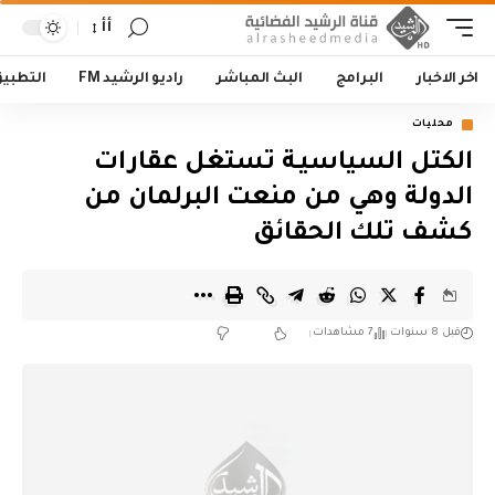
أأ
اخر الاخبار
البرامج
البث المباشر
راديو الرشيد FM
التطبي
محليات
الكتل السياسيـة تستغل عقارات
الدولة وهي من منعت البرلمان من
كشف تلك الحقائق
قبل 8 سنوات
7 مشاهدات