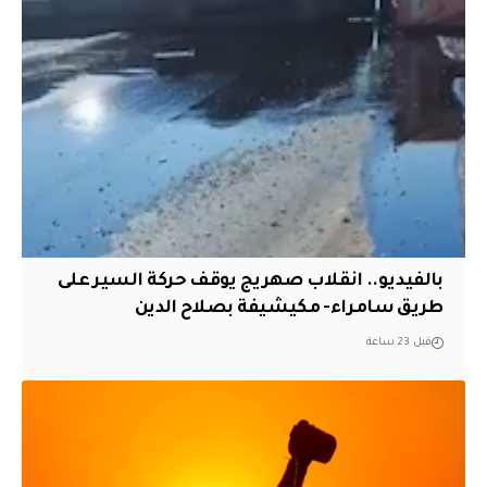
بالفيديو.. انقلاب صهريج يوقف حركة السير على
طريق سامراء- مكيشيفة بصلاح الدين
قبل 23 ساعة