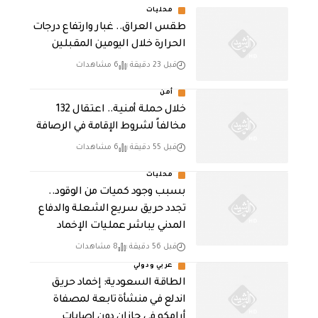
محليات
طقس العراق.. غبار وارتفاع درجات
الحرارة خلال اليومين المقبلين
قبل 23 دقيقة
6 مشاهدات
أمن
خلال حملة أمنية.. اعتقال 132
مخالفاً لشروط الإقامة في الرصافة
قبل 55 دقيقة
6 مشاهدات
محليات
بسبب وجود كميات من الوقود..
تجدد حريق سريع الشعلة والدفاع
المدني يباشر عمليات الإخماد
قبل 56 دقيقة
8 مشاهدات
عربي ودولي
‏الطاقة السعودية: إخماد حريق
اندلع في منشأة تابعة لمصفاة
أرامكو في جازان دون إصابات