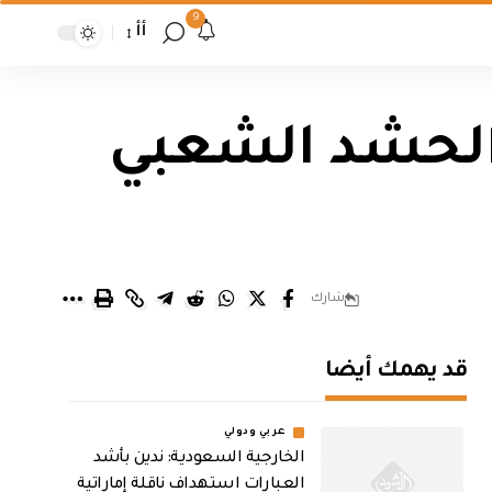
9
أأ
الحشد الشعبي
شارك
قد يهمك أيضا
عربي ودولي
‏الخارجية السعودية: ندين بأشد
العبارات استهداف ناقلة إماراتية