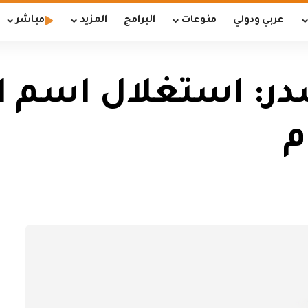
عربي ودولي
منوعات
البرامج
المزيد
مباشر
در: استغلال اسم 
م