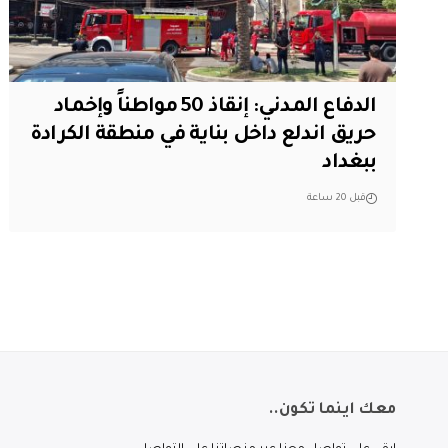
الدفاع المدني: إنقاذ 50 مواطناً وإخماد
حريق اندلع داخل بناية في منطقة الكرادة
ببغداد
قبل 20 ساعة
معك اينما تكون..