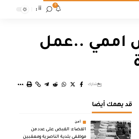
9
أأ
ض اممي ..عمل
شارك
قد يهمك أيضا
أمن
القضاء: القبض على عدد من
موظفي بلدية الناصرية ومعقبين