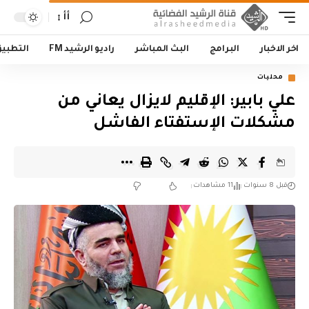
أأ
اخر الاخبار
البرامج
البث المباشر
راديو الرشيد FM
التطبي
محليات
علي بابير: الإقليم لايزال يعاني من
مشكلات الإستفتاء الفاشل
قبل 8 سنوات
11 مشاهدات