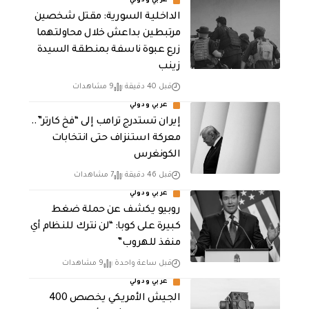
عربي ودولي
الداخلية السورية: مقتل شخصين
مرتبطين بداعش خلال محاولتهما
زرع عبوة ناسفة بمنطقة السيدة
زينب
قبل 40 دقيقة
9 مشاهدات
عربي ودولي
إيران تستدرج ترامب إلى “فخ كارتر”..
معركة استنزاف حتى انتخابات
الكونغرس
قبل 46 دقيقة
7 مشاهدات
عربي ودولي
روبيو يكشف عن حملة ضغط
كبيرة على كوبا: “لن نترك للنظام أي
منفذ للهروب”
قبل ساعة واحدة
9 مشاهدات
عربي ودولي
الجيش الأمريكي يخصص 400