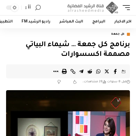
أأ
اخر الاخبار
البرامج
البث المباشر
راديو الرشيد FM
التطبي
كل جمعة
برنامج كل جمعة … شيماء البياتي
مصممة اكسسوارات
قبل 8 سنوات
28 مشاهدات