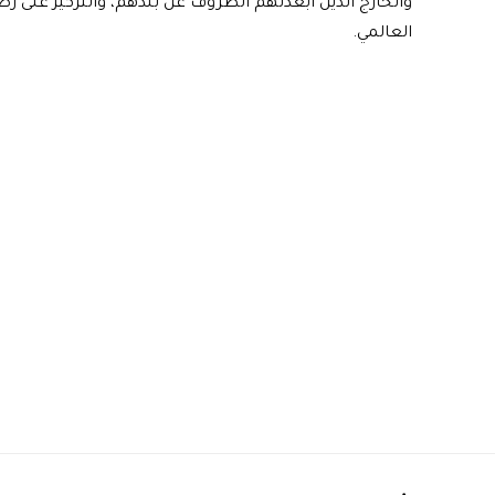
والخارج الذين ابعدتهم الظروف عن بلدهم، والتركيز على 
العالمي.