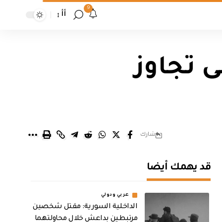
9
أأ
ى تجاوز
شارك
قد يهمك أيضا
عربي ودولي
الداخلية السورية: مقتل شخصين
مرتبطين بداعش خلال محاولتهما