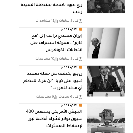
زرع عبوة ناسفة بمنطقة السيدة
زينب
قبل 5 ساعات
12 مشاهدات
عربي ودولي
إيران تستدرج ترامب إلى “فخ
كارتر”.. معركة استنزاف حتى
انتخابات الكونغرس
قبل 5 ساعات
10 مشاهدات
عربي ودولي
روبيو يكشف عن حملة ضغط
كبيرة على كوبا: “لن نترك للنظام
أي منفذ للهروب”
قبل 6 ساعات
9 مشاهدات
عربي ودولي
الجيش الأمريكي يخصص 400
مليون دولار لشراء أنظمة ليزر
لإسقاط المسيّرات