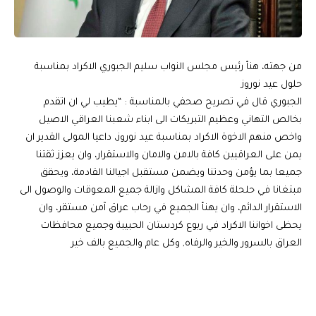
من جهته، هنأ رئيس مجلس النواب سليم الجبوري الاكراد بمناسبة
حلول عيد نوروز
الجبوري قال في تصريح صحفي بالمناسبة : “يطيب لي ان اتقدم
بخالص التهاني وعظيم التبريكات الى ابناء شعبنا العراقي الاصيل
واخص منهم الاخوة الاكراد بمناسبة عيد نوروز، داعيا المولى القدير ان
يمن على العراقيين كافة بالامن والامان والاستقرار، وان يعزز ثقتنا
جميعا بما يؤمن وحدتنا ويضمن مستقبل اجيالنا القادمة، ويحقق
مبتغانا في حلحلة كافة المشاكل وازالة جميع المعوقات والوصول الى
الاستقرار الدائم، وان يهنأ الجميع في رحاب عراق آمن مستقر، وان
يحظى اخواننا الاكراد في ربوع كردستان الحبيبة وجميع محافظات
العراق بالسرور والخير والرفاه, وكل عام والجميع بالف خير