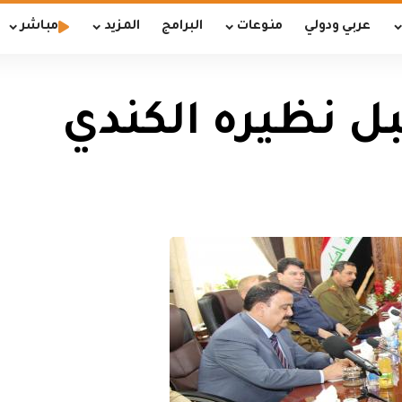
عربي ودولي
منوعات
البرامج
المزيد
مباشر
بل نظيره الكندي