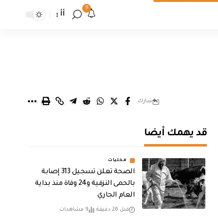
9
أأ
شارك
قد يهمك أيضا
محليات
الصحة تعلن تسجيل 313 إصابة
بالحمى النزفية و24 وفاة منذ بداية
العام الجاري
قبل 26 دقيقة
9 مشاهدات