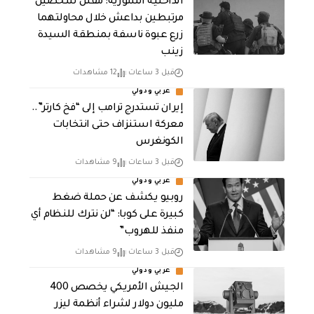
الداخلية السورية: مقتل شخصين
مرتبطين بداعش خلال محاولتهما
زرع عبوة ناسفة بمنطقة السيدة
زينب
قبل 3 ساعات
12 مشاهدات
عربي ودولي
إيران تستدرج ترامب إلى “فخ كارتر”..
معركة استنزاف حتى انتخابات
الكونغرس
قبل 3 ساعات
9 مشاهدات
عربي ودولي
روبيو يكشف عن حملة ضغط
كبيرة على كوبا: “لن نترك للنظام أي
منفذ للهروب”
قبل 3 ساعات
9 مشاهدات
عربي ودولي
الجيش الأمريكي يخصص 400
مليون دولار لشراء أنظمة ليزر