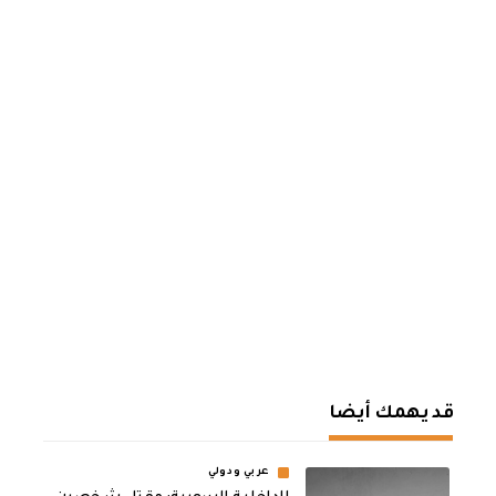
قد يهمك أيضا
عربي ودولي