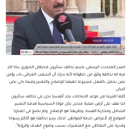
اصدر المتحدث الرسمي باسم تحالف سائرون قحطان الجبوري بيانا اكد
فيه انه تحالفه واثق من خطواته لأنه يدرك أن الشعب العراقي بات يؤمن
بمن يحمل بالفعل مشروعا حقيقيا للإصلاح والتغيير وفيما ياتي نص
البيان..
كلما اقتربنا من موعد الانتخابات نجد أنفسنا نحن في تحالف سائرون
اننا نقف على أرض صلبة. فنحن بكل قوانا السياسية هدفنا التغيير
الشامل ومحاربة الفساد وطريقنا هو الإصلاح. ولم نضع في اعتبارنا
الموقع إلا لأغراض خدمة المواطن. لذلك يبدو تحالفنا هو الأكثر رسوخا
وقدرة على التعاطي مع المتغيرات بسبب وضوح الهدف والرؤية”.