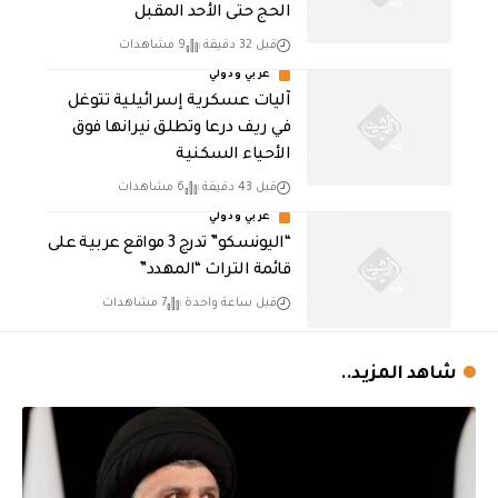
الحج حتى الأحد المقبل
قبل 32 دقيقة
9 مشاهدات
عربي ودولي
آليات عسكرية إسرائيلية تتوغل
في ريف درعا وتطلق نيرانها فوق
الأحياء السكنية
قبل 43 دقيقة
6 مشاهدات
عربي ودولي
“اليونسكو” تدرج 3 مواقع عربية على
قائمة التراث “المهدد”
قبل ساعة واحدة
7 مشاهدات
شاهد المزيد..