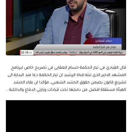
قال القيادي في تيار الحكمة حسام العقابي في تصريح خاص لبرنامج
المشهد الاخير الذي تبثه قناة الرشيد ان تيار الحكمة دعا منذ البداية الى
تشريع قانون يضمن حقوق الحشد الشعبي، مؤكدا ان بقاء الحشد
كهيأة مستقلة افضل من دمجها تحت قيادات وزارتي الدفاع والداخلية ..