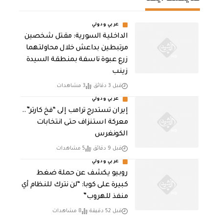
عربي ودولي
الداخلية السورية: مقتل شخصين
مرتبطين بداعش خلال محاولتهما
زرع عبوة ناسفة بمنطقة السيدة
زينب
قبل 3 دقائق
3 مشاهدات
عربي ودولي
إيران تستدرج ترامب إلى “فخ كارتر”..
معركة استنزاف حتى انتخابات
الكونغرس
قبل 9 دقائق
5 مشاهدات
عربي ودولي
روبيو يكشف عن حملة ضغط
كبيرة على كوبا: “لن نترك للنظام أي
منفذ للهروب”
قبل 52 دقيقة
8 مشاهدات