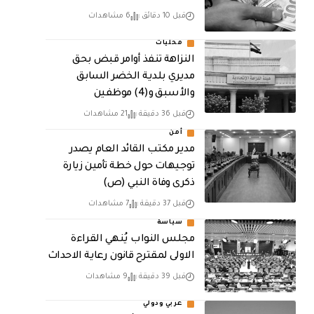
قبل 10 دقائق
6 مشاهدات
محليات
النزاهة تنفذ أوامر قبض بحق
مديري بلدية الخضر السابق
والأسبق و(4) موظفين
قبل 36 دقيقة
21 مشاهدات
أمن
مدير مكتب القائد العام يصدر
توجيهات حول خطة تأمين زيارة
ذكرى وفاة النبي (ص)
قبل 37 دقيقة
7 مشاهدات
سياسة
مجلس النواب يُنهي القراءة
الاولى لمقترح قانون رعاية الاحداث
قبل 39 دقيقة
9 مشاهدات
عربي ودولي