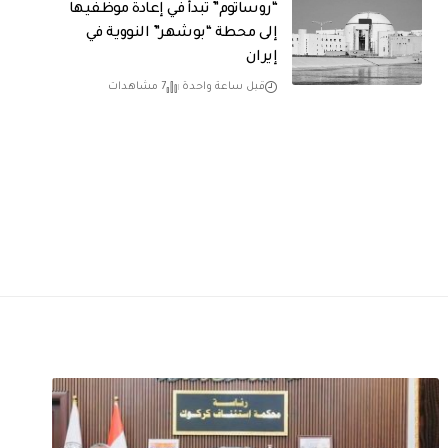
“روساتوم” تبدأ في إعادة موظفيها
إلى محطة “بوشهر” النووية في
إيران
قبل ساعة واحدة
7 مشاهدات