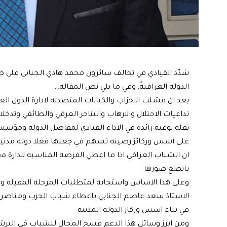
شدّد القيادي في تحالف سائرون محمد هادي الجنابي على ضرو
الدوله العراقيةً, وفي ما يلي نص المقالة…
تداعيات الاحتلال والارهاب والتناحر العرقي والطائفي وتدخلا
نقله نوعيه رائده في الاداء القيادي لمفاصل الدوله ومؤسس
على أسس وركائز رصينه تسهم في جعلها فعلا دوله مدنيه ك
ان الشباب العراقي اذا ما اعطي الفرصه المناسبه لادارة م
بانصع صورها
وعلى هذا الاساس واستجابة لمتطلبات المرحله المقبله وا
الاستاذ سعد عاصم الجنابي باعطاء شباب الحزب ومناصريه
في بناء اسس وركاز الدوله المدنيه
ومن ابرز وسائل هذا الدعم فسح المجال للشباب في الترشح 