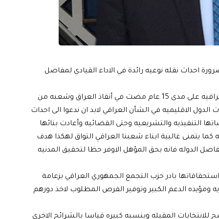
رة احداث نقله نوعيه رائدة في الاداء القيادي لمفاصل
بعد ان فشلت الاحزاب والكيانات المتصديه لادارة الدول العراقيه على مدى 15 عام مضت في أنقاذ العراق وشعبه من
ت الدول الاقليميه في الشأن العراقي لابد ان ندعوا الى احداث
اتها التنفيذيه والتشريعيه وحتى القضائيه وأعادت بنائها
ما يتمنى غالبية ابناء شعبنا العراقي التواق لهكذا هدف
فاصل الدوله فانه بحق المؤهل الاوفر حظا لتحقيق المدنيه
ستحقاقاتها بادر حزب التجمع الجمهوري العراقي بزعامة
 ومؤيده الدعم الكبير وتوفير الفرص المطلوب لاخذ دورهم
للانتخابات المقبله وبنسبه كبيره قياسا بالشرائح الاخرى