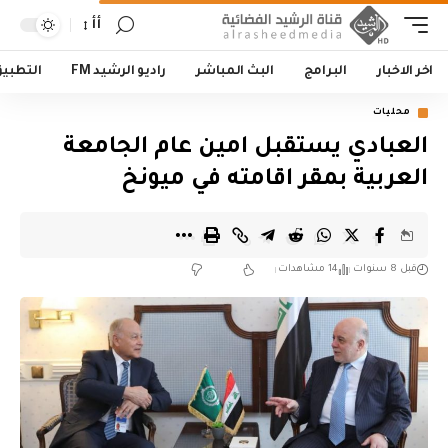
أأ
اخر الاخبار
البرامج
البث المباشر
راديو الرشيد FM
التطبي
محليات
العبادي يستقبل امين عام الجامعة
العربية بمقر اقامته في ميونخ
قبل 8 سنوات
14 مشاهدات