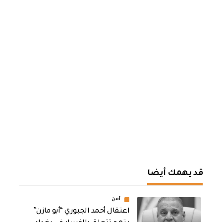
قد يهمك أيضا
أمن
اعتقال أحمد الجبوري “أبو مازن”