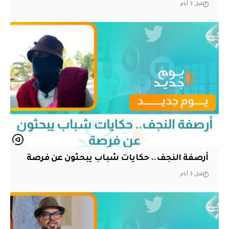
قبل 3 أيام
أرصفة النجف.. حكايات شباب يبحثون عن فرصة
قبل 3 أيام