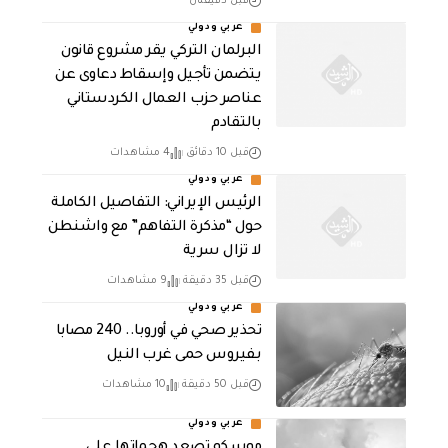
قبل دقيقتان
عربي ودولي
البرلمان التركي يقر مشروع قانون
يتضمن تأجيل وإسقاط دعاوى عن
عناصر حزب العمال الكردستاني
بالتقادم
قبل 10 دقائق
4 مشاهدات
عربي ودولي
الرئيس الإيراني: التفاصيل الكاملة
حول “مذكرة التفاهم” مع واشنطن
لا تزال سرية
قبل 35 دقيقة
9 مشاهدات
عربي ودولي
تحذير صحي في أوروبا.. 240 مصابا
بفيروس حمى غرب النيل
قبل 50 دقيقة
10 مشاهدات
عربي ودولي
موسكو تصعد هجماتها على