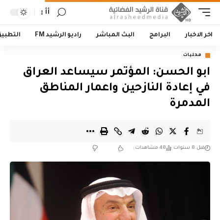
أأ
اخر الاخبار
البرامج
البث المباشر
راديو الرشيد FM
التطبي
محليات
ابو الحسن: المؤتمر سيساعد العراق
في إعادة النازحين واعمار المناطق
المدمرة
قبل 8 سنوات
48 مشاهدات