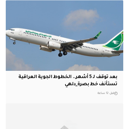
بعد توقف لـ 5 أشهر.. الخطوط الجوية العراقية
تستأنف خط بصرة_دلهي
قبل 12 ساعة