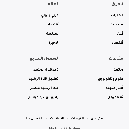
العراق
العالم
محليات
عربي ودولي
سياسة
أقتصاد
أمن
سياسة
أقتصاد
الاخيرة
منوعات
الوصول السريع
رياضة
تردد قناة الرشيد
علوم وتكنولوجيا
تطبيق قناة الرشيد
أخبار منوعة
قناة الرشيد مباشر
ثقافة وفن
راديو الرشيد مباشر
من نحن
الترددات
الاعلانات
الاتصال بنا
Made By
IQ Hosting