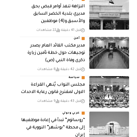
النزاهة تنفذ أوامر قبض بحق
مديري بلدية الخضر السابق
والأسبق و(4) موظفين
قبل 41 دقيقة
22 مشاهدات
أمن
مدير مكتب القائد العام يصدر
توجيهات حول خطة تأمين زيارة
ذكرى وفاة النبي (ص)
قبل 42 دقيقة
8 مشاهدات
سياسة
مجلس النواب يُنهي القراءة
الاولى لمقترح قانون رعاية الاحداث
قبل 43 دقيقة
9 مشاهدات
عربي ودولي
“روساتوم” تبدأ في إعادة موظفيها
إلى محطة “بوشهر” النووية في
إيران