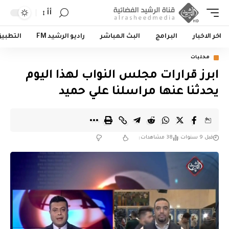
أأ
اخر الاخبار
البرامج
البث المباشر
راديو الرشيد FM
التطبي
محليات
ابرز قرارات مجلس النواب لهذا اليوم
يحدثنا عنها مراسلنا علي حميد
قبل 9 سنوات
38 مشاهدات