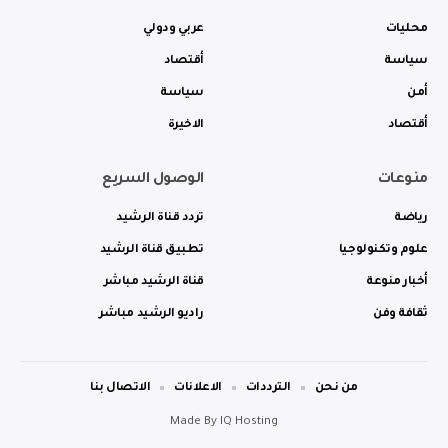
محليات
عربي ودولي
سياسة
أقتصاد
أمن
سياسة
أقتصاد
الاخيرة
منوعات
الوصول السريع
رياضة
تردد قناة الرشيد
علوم وتكنولوجيا
تطبيق قناة الرشيد
أخبار منوعة
قناة الرشيد مباشر
ثقافة وفن
راديو الرشيد مباشر
من نحن
الترددات
الاعلانات
الاتصال بنا
Made By
IQ Hosting