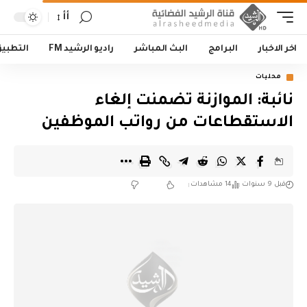
أأ
اخر الاخبار
البرامج
البث المباشر
راديو الرشيد FM
التطبي
محليات
نائبة: الموازنة تضمنت إلغاء
الاستقطاعات من رواتب الموظفين
قبل 9 سنوات
14 مشاهدات