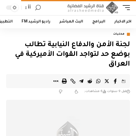
أأ
اخر الاخبار
البرامج
البث المباشر
راديو الرشيد FM
التطبي
محليات
لجنة الأمن والدفاع النيابية تطالب
بوضع حد لتواجد القوات الأميركية في
العراق
قبل 9 سنوات
6 مشاهدات