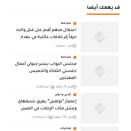
قد يهمك أيضا
سياسة
اعتقال متهم أقدم على قتل والده
حرقاً إثر خلافات عائلية في بغداد
قبل دقيقتان
سياسة
مجلس النواب ينشر جدولي أعمال
جلستي الثلاثاء والخميس
المقبلين
قبل 4 دقائق
1 مشاهدة
عربي ودولي
إعصار “دولفين” يغرق شنغهاي
ويشل مئات الرحلات في الصين
قبل 14 دقيقة
4 مشاهدات
محليات