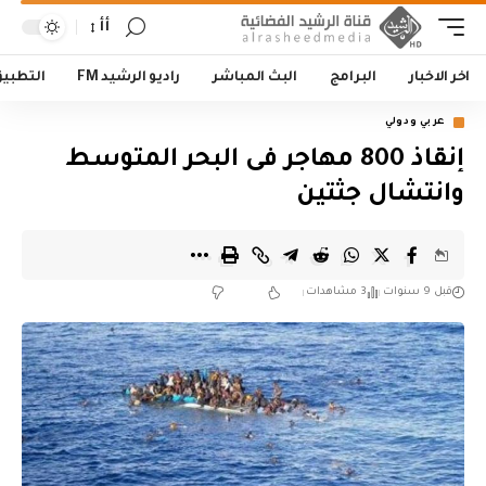
أأ
اخر الاخبار
البرامج
البث المباشر
راديو الرشيد FM
التطبي
عربي ودولي
إنقاذ 800 مهاجر فى البحر المتوسط
وانتشال جثتين
قبل 9 سنوات
3 مشاهدات