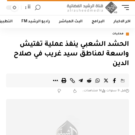
أأ
اخر الاخبار
البرامج
البث المباشر
راديو الرشيد FM
التطبي
محليات
الحشد الشعبي ينفذ عملية تفتيش
واسعة لمناطق سيد غريب في صلاح
الدين
قبل 9 سنوات
14 مشاهدات