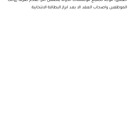
العلاق، موجه لجميع مؤسسات الدولة يتضمن امرا بعدم صرف رواتب
الموظفين واصحاب العقد الا بعد ابراز البطاقة الانتخابية.