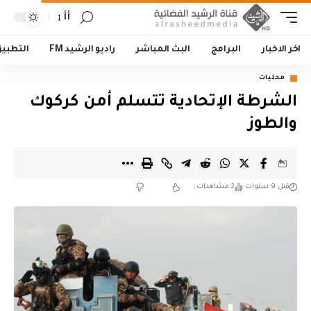
أأ
اخر الاخبار
البرامج
البث المباشر
راديو الرشيد FM
التطبي
محليات
الشرطة الإتحادية تتسلم أمن كركوك
والطوز
قبل 9 سنوات
2 مشاهدات