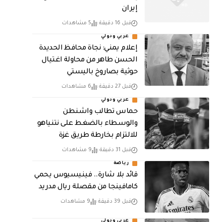
إيران
قبل 16 دقيقة
5 مشاهدات
عربي ودولي
إعلام يمني: نجاة محافظ الحديدة
الحسن طاهر من محاولة اغتيال
حوثية بصاروخ باليستي
قبل 27 دقيقة
6 مشاهدات
عربي ودولي
حماس تطالب واشنطن
والوسطاء بالضغط على نتنياهو
للالتزام بخارطة طريق غزة
قبل 31 دقيقة
9 مشاهدات
رياضة
قائد بلا شارة.. فينيسيوس يحمي
كامافينجا من مقصلة ريال مدريد
قبل 39 دقيقة
9 مشاهدات
عربي ودولي