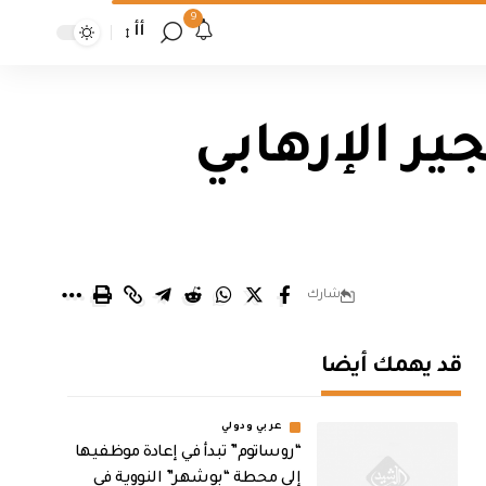
9
أأ
ير الإرهابي
شارك
قد يهمك أيضا
عربي ودولي
“روساتوم” تبدأ في إعادة موظفيها
إلى محطة “بوشهر” النووية في