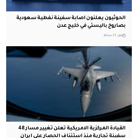
الحوثيون يعلنون اصابة سفينة نفطية سعودية
بصاروخ باليستي في خليج عدن
قبل 23 ساعة
القيادة المركزية الامريكية تعلن تغيير مسار 48
سفينة تجارية منذ استئناف الحصار على ايران