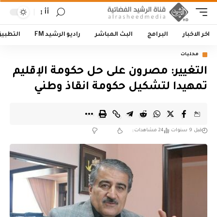
أأ
اخر الاخبار
البرامج
البث المباشر
راديو الرشيد FM
التطبي
محليات
التغيير: مصرون على حل حكومة الإقليم
تمهيدا لتشكيل حكومة انقاذ وطني
قبل 9 سنوات
24 مشاهدات