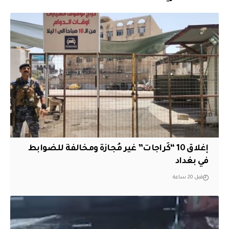
إغلاق 10 “كَراجات” غير مُجازة ومخالفة للضوابط
في بغداد
قبل 20 ساعة