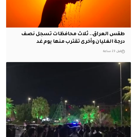
طقس العراق.. ثلاث محافظات تسجل نصف
درجة الغليان وأخرى تقترب منها يوم غد
قبل 23 ساعة