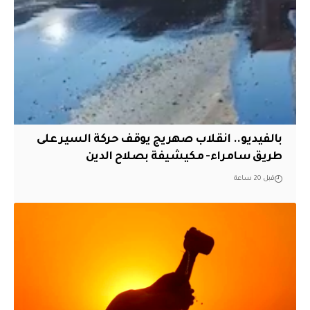
بالفيديو.. انقلاب صهريج يوقف حركة السير على
طريق سامراء- مكيشيفة بصلاح الدين
قبل 20 ساعة