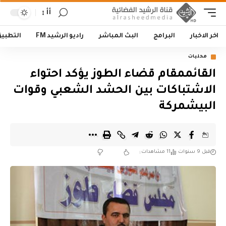
أأ
اخر الاخبار
البرامج
البث المباشر
راديو الرشيد FM
التطبي
محليات
القائممقام قضاء الطوز يؤكد احتواء
الاشتباكات بين الحشد الشعبي وقوات
البيشمركة
قبل 9 سنوات
11 مشاهدات