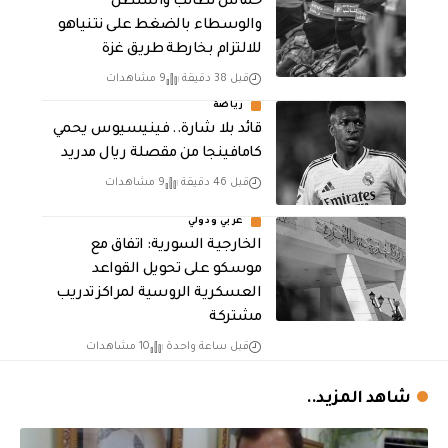
حماس تطالب واشنطن
والوسطاء بالضغط على نتنياهو
للالتزام بخارطة طريق غزة
قبل 38 دقيقة
9 مشاهدات
رياضة
قائد بلا شارة.. فينيسيوس يحمي
كامافينجا من مقصلة ريال مدريد
قبل 46 دقيقة
9 مشاهدات
عربي ودولي
الخارجية السورية: اتفاق مع
موسكو على تحويل القواعد
العسكرية الروسية لمراكز تدريب
مشتركة
قبل ساعة واحدة
10 مشاهدات
شاهد المزيد..