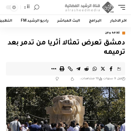
أأ
اخر الاخبار
البرامج
البث المباشر
راديو الرشيد FM
التطبي
ثقافة وفن
دمشق تعرض تمثالا أثريا من تدمر بعد
ترميمه
قبل 9 سنوات
19 مشاهدات