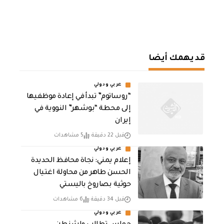
قد يهمك أيضا
عربي ودولي
“روساتوم” تبدأ في إعادة موظفيها
إلى محطة “بوشهر” النووية في
إيران
قبل 22 دقيقة
5 مشاهدات
عربي ودولي
إعلام يمني: نجاة محافظ الحديدة
الحسن طاهر من محاولة اغتيال
حوثية بصاروخ باليستي
قبل 34 دقيقة
6 مشاهدات
عربي ودولي