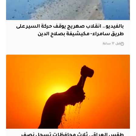
بالفيديو.. انقلاب صهريج يوقف حركة السير على
طريق سامراء- مكيشيفة بصلاح الدين
قبل 17 ساعة
طقس العراق.. ثلاث محافظات تسجل نصف