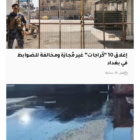
إغلاق 10 “كَراجات” غير مُجازة ومخالفة للضوابط
في بغداد
قبل 16 ساعة