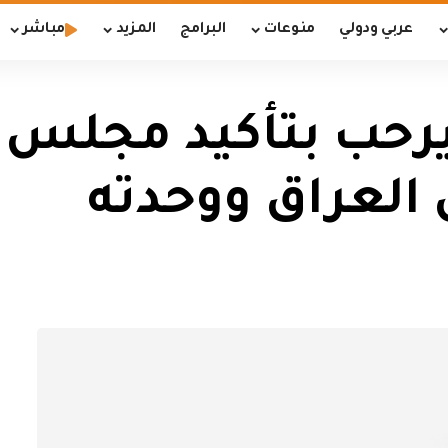
عربي ودولي
منوعات
البرامج
المزيد
مباشر
حب بتأكيد مجلس ال
العراق ووحدته